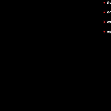
กิ
ติ
ลง
ขอ