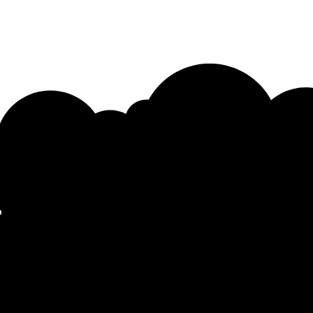
อ
111
 ,