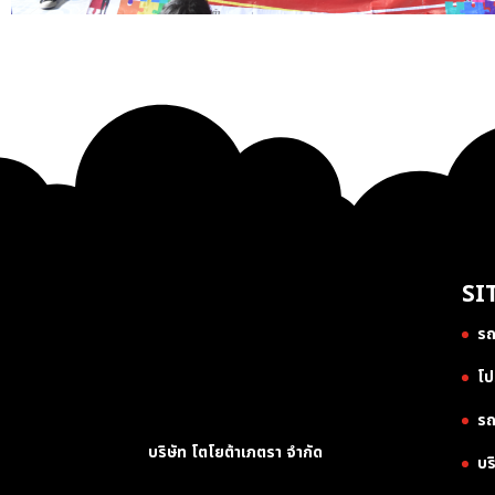
SI
รถ
โป
รถ
บริษัท โตโยต้าเภตรา จำกัด
บร