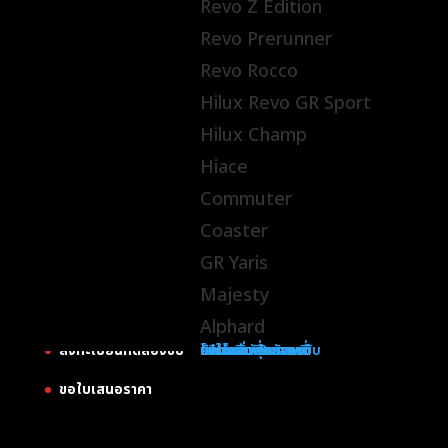
Revo Z Edition
บริษัท โตโยต้าเภตรา จำกัด
Revo Prerunner
Revo Rocco
SITELINK
Hilux Revo GR Sport
รถโตโยต้า
Hilux Champ
โปรโมชั่น
Hiace
รถใช้แล้วคุณภาพดี
Commuter
Coaster
บริการหลังการขาย
GR Yaris
กิจกรรมเพื่อสังคม
Majesty
ติดต่อเรา & แผนที่
Alphard
ลงทะเบียนทดลองขับ
โปรโมชั่น
รถใช้แล้วคุณภาพดี
บริการหลังการขาย
กิจกรรมเพื่อสังคม
ติดต่อเรา & แผนที่
ลงทะเบียนทดลองขับ
ขอใบเสนอราคา
ขอใบเสนอราคา